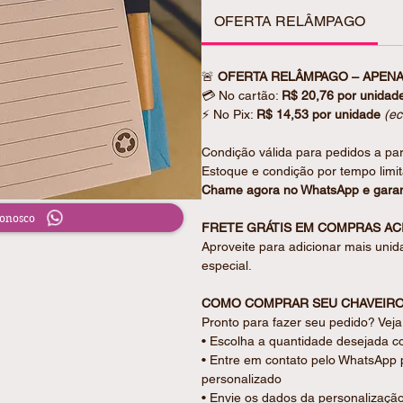
Perfeito para anotações do dia a di
OFERTA RELÂMPAGO
ambiental em um só produto.
ESPECIFICAÇÕES DO PRODUTO
🚨
OFERTA RELÂMPAGO – APENA
• 6 blocos autoadesivos coloridos 
💳
No cartão:
R$
20,76
por unidad
• Bloco principal com 100 folhas 
⚡
No Pix:
R$
14,53
por unidade
(e
• Porta caneta em elástico + canet
carga azul 1.0mm e clique
Condição válida para pedidos a par
• Tamanho Bloco: 15,7 x 10,6 x 1,
Estoque e condição por tempo limi
• Tamanho Caneta: 13,8 x 1,4 cm
Chame agora no WhatsApp e garan
• Peso (g): 134
Conosco
FRETE GRÁTIS EM COMPRAS ACI
ENCANTE EM CADA DETALHE DE
Aproveite para adicionar mais unid
Cada peça é cuidadosamente prep
especial.
individualmente em saquinho plásti
acabamento caprichado.
COMO COMPRAR SEU CHAVEIRO
Para um toque ainda mais especial
Pronto para fazer seu pedido? Vej
personalizado com mensagem. Cons
• Escolha a quantidade desejada c
• Entre em contato pelo WhatsApp 
PRODUZIDO SOB MEDIDA PARA 
personalizado
✔ Personalização inclusa
• Envie os dados da personalizaçã
✔ Peça pronta para presentear