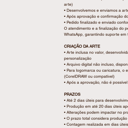
arte)
✔ Produção artesanal com acabam
• Desenvolvemos e enviamos a arte
• Após aprovação e confirmação d
DETALHES DA PERSONALIZAÇÃO
• Pedido finalizado e enviado confo
Personalizamos conforme a sua ne
O atendimento e a finalização do p
• Gravação na
capa
realizada em a
WhatsApp, garantindo suporte em 
permitindo alta definição e ampla 
• Inclusa 1 arte aplicada em 1 lado
CRIAÇÃO DA ARTE
• Arte diferente por peça: consultar
• Arte inclusa no valor, desenvolvi
• Gravação frente: Sim
personalização
• Gravação verso: Não
• Arquivo digital não incluso, dispo
• Para logomarca ou caricatura, o 
Ideal para lembrancinhas de casam
(CorelDRAW ou compatível)
corporativos e ocasiões especiais.
• Após a aprovação, não é possível 
PRAZOS
• Até 2 dias úteis para desenvolvim
• Produção em até 20 dias úteis 
• Alterações podem impactar no pra
• O prazo total considera produção 
• Contagem realizada em dias útei