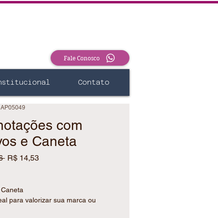
Fale Conosco
nstitucional
Contato
 AP05049
notações com
vos e Caneta
Preço
Preço
6 
R$ 14,53
normal
promocional
m Caneta
eal para valorizar sua marca ou