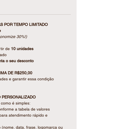
a, une funcionalidade e consciência
S POR TEMPO LIMITADO
(20 folhas cada)
e
brancas com pauta
conomize 30%!)
a de papelão com detalhes plásticos,
tir de
10 unidades
8 cm
tado
ta o seu desconto
MA DE R$250,00
SDE O PRIMEIRO OLHAR.
ades e garantir essa condição
arada para presentear, embalada
co, garantindo proteção e um
 PERSONALIZADO
, oferecemos a opção de tag
a como é simples:
ulte valores.
onforme a tabela de valores
para atendimento rápido e
O SEU EVENTO
o (nome, data, frase, logomarca ou