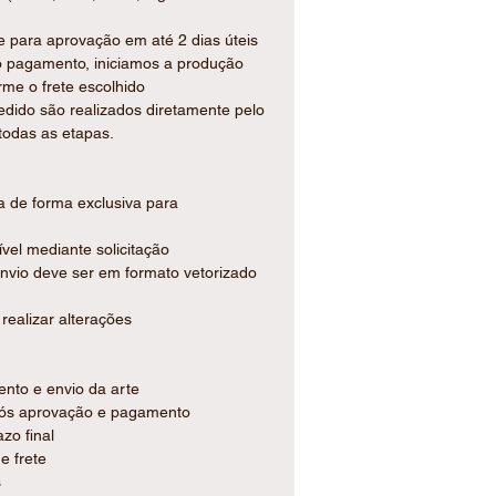
ento cuidadoso
 para aprovação em até 2 dias úteis
o pagamento, iniciamos a produção
rme o frete escolhido
cessidade:
edido são realizados diretamente pelo
desivo com qualidade fotográfica,
todas as etapas.
variedade de cores.
 (idêntica em todas as unidades)
 valores
da de forma exclusiva para
nível mediante solicitação
envio deve ser em formato vetorizado
ento, aniversários, eventos
realizar alterações
ento e envio da arte
após aprovação e pagamento
zo final
e frete
s