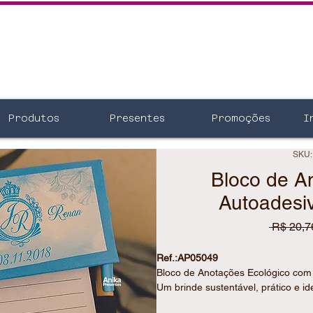
Produtos
Presentes
Promoções
I
SKU:
Bloco de A
Autoadesi
 R$ 20,7
Ref.:AP05049
Bloco de Anotações Ecológico co
Um brinde sustentável, prático e id
evento.