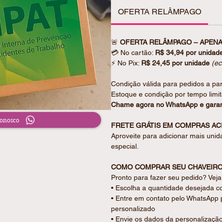
Perfeito para anotações do dia a di
OFERTA RELÂMPAGO
ambiental em um só produto.
ESPECIFICAÇÕES DO PRODUTO
🚨
OFERTA RELÂMPAGO – APENA
• Bloco principal com 100 folhas 
💳
No cartão:
R$
34,94
por unidad
• 5 marcadores autoadesivos colori
⚡
No Pix:
R$
24,45
por unidade
(e
• Mini caneta de papelão com carg
• Tamanho Bloco: 16,3 x 10,6 x 2,
Condição válida para pedidos a par
• Tamanho Caneta: 8,5 x 1,2 cm
Estoque e condição por tempo limi
• Peso (g): 191
Chame agora no WhatsApp e garan
ENCANTE EM CADA DETALHE DE
Conosco
FRETE GRÁTIS EM COMPRAS ACI
Cada peça é cuidadosamente prep
Aproveite para adicionar mais unid
individualmente em saquinho plásti
especial.
acabamento caprichado.
Para um toque ainda mais especial
COMO COMPRAR SEU CHAVEIRO
personalizado com mensagem. Cons
Pronto para fazer seu pedido? Vej
• Escolha a quantidade desejada c
PRODUZIDO SOB MEDIDA PARA 
• Entre em contato pelo WhatsApp 
✔ Personalização inclusa
personalizado
✔ Peça pronta para presentear
• Envie os dados da personalizaçã
✔ Produção artesanal com acabam