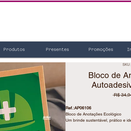
Produtos
Presentes
Promoções
I
SKU:
Bloco de A
Autoadesi
 R$ 34,9
Ref.:AP06106
Bloco de Anotações Ecológico
Um brinde sustentável, prático e id
evento.