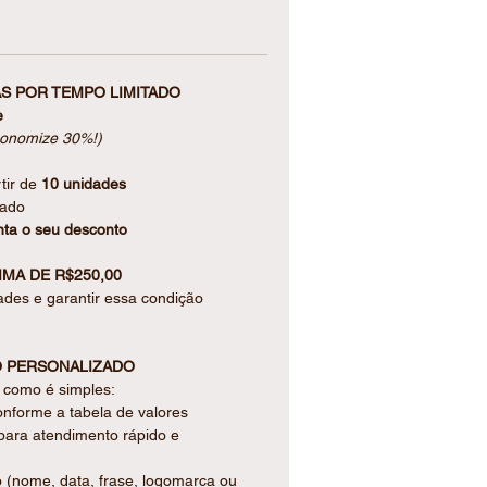
a, une funcionalidade e consciência
S POR TEMPO LIMITADO
brancas para anotações
e
dos + 7 clips em gavetinha prática
conomize 30%!)
a azul + suporte para caneta
1 cm
tir de
10 unidades
tado
ta o seu desconto
SDE O PRIMEIRO OLHAR.
MA DE R$250,00
arada para presentear, embalada
ades e garantir essa condição
co, garantindo proteção e um
, oferecemos a opção de tag
 PERSONALIZADO
ulte valores.
a como é simples:
onforme a tabela de valores
O SEU EVENTO
para atendimento rápido e
o (nome, data, frase, logomarca ou
ento cuidadoso