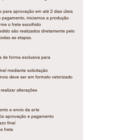
 para aprovação em até 2 dias úteis
o pagamento, iniciamos a produção
cessidade:
rme o frete escolhido
desivo com qualidade fotográfica,
edido são realizados diretamente pelo
variedade de cores.
todas as etapas.
 (idêntica em todas as unidades)
 valores
da de forma exclusiva para
nível mediante solicitação
ento, aniversários, eventos
envio deve ser em formato vetorizado
realizar alterações
ento e envio da arte
após aprovação e pagamento
zo final
e frete
s