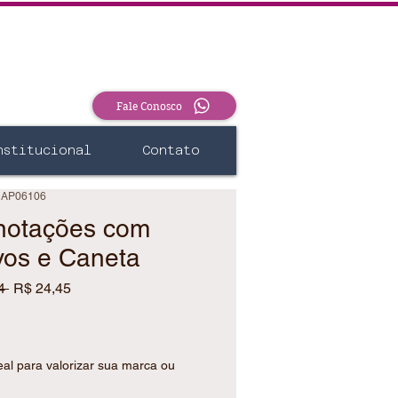
Fale Conosco
nstitucional
Contato
 AP06106
notações com
vos e Caneta
Preço
Preço
4 
R$ 24,45
normal
promocional
eal para valorizar sua marca ou