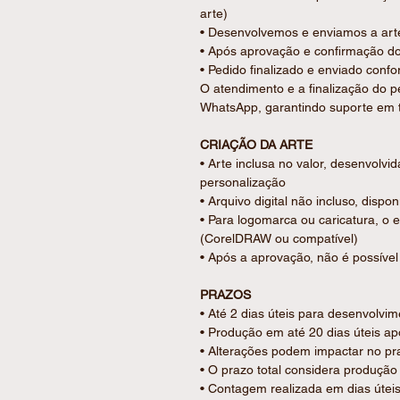
arte)
• Desenvolvemos e enviamos a arte
DETALHES DA PERSONALIZAÇÃO
• Após aprovação e confirmação d
Personalizamos conforme a sua ne
• Pedido finalizado e enviado confo
• Gravação na
capa
realizada em a
O atendimento e a finalização do p
permitindo alta definição e ampla 
WhatsApp, garantindo suporte em 
• Inclusa 1 arte aplicada em 1 lado
• Arte diferente por peça: consultar
CRIAÇÃO DA ARTE
• Gravação frente: Sim
• Arte inclusa no valor, desenvolvi
• Gravação verso: Não
personalização
• Arquivo digital não incluso, dispo
Ideal para lembrancinhas de casam
• Para logomarca ou caricatura, o 
corporativos e ocasiões especiais.
(CorelDRAW ou compatível)
• Após a aprovação, não é possível 
PRAZOS
• Até 2 dias úteis para desenvolvim
• Produção em até 20 dias úteis 
• Alterações podem impactar no pra
• O prazo total considera produção 
• Contagem realizada em dias útei