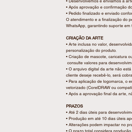
• Desenvolvemos e enviamos a arte
• Após aprovação e confirmação d
• Pedido finalizado e enviado confo
O atendimento e a finalização do p
WhatsApp, garantindo suporte em 
CRIAÇÃO DA ARTE
• Arte inclusa no valor, desenvolvi
personalização do produto.
• Criação de mascote, caricatura ou
consulte valores para desenvolvim
• O arquivo digital da arte não está
cliente deseje recebê-lo, será cobr
• Para aplicação de logomarca, o e
vetorizado (CorelDRAW ou compatív
• Após a aprovação final da arte, nã
PRAZOS
• Até 2 dias úteis para desenvolvim
• Produção em até 10 dias úteis 
• Alterações podem impactar no pra
• O prazo total considera produção 