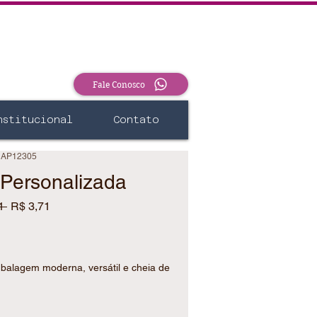
Fale Conosco
nstitucional
Contato
 AP12305
Personalizada
Preço
Preço
1 
R$ 3,71
normal
promocional
balagem moderna, versátil e cheia de
 para valorizar seus produtos e
renciada e profissional.