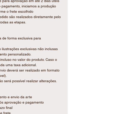
 para aprovação em até 2 dias úteis
o pagamento, iniciamos a produção
rme o frete escolhido
edido são realizados diretamente pelo
todas as etapas.
da de forma exclusiva para
 ilustrações exclusivas não inclusas
ento personalizado.
 incluso no valor do produto. Caso o
ada uma taxa adicional.
nvio deverá ser realizado em formato
el).
o será possível realizar alterações.
ento e envio da arte
após aprovação e pagamento
zo final
e frete