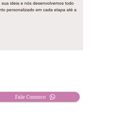
 sua ideia e nós desenvolvemos todo
nto personalizado em cada etapa até a
endimento :
 á Sex, das 09h00 ás 18h00.
1) 94118-9878
Fale Conosco
ka Presentes & Brindes é especializada em brindes
nalizados em São Paulo, atendendo empresas e
os em Francisco Morato, Jundiaí, Cajamar, Várzea
sta e toda a região. Produzimos brindes corporativos e
ancinhas para casamento, aniversário, batizado e
os em geral, com envio para todo o Brasil.