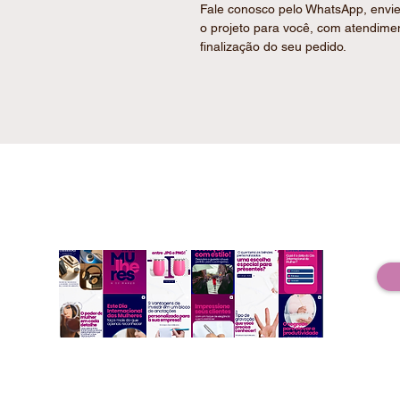
Fale conosco pelo WhatsApp, envie
o projeto para você, com atendime
finalização do seu pedido.
Rede Social :
At
Seg
Instagram
(1
A Ani
perso
event
Pauli
lembr
event