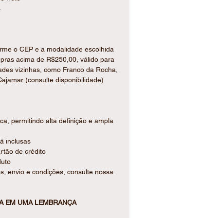
s
forme o CEP e a modalidade escolhida
ompras acima de R$250,00, válido para
dades vizinhas, como Franco da Rocha,
ajamar (consulte disponibilidade)
ca, permitindo alta definição e ampla
já inclusas
tão de crédito
duto
s, envio e condições, consulte nossa
IA EM UMA LEMBRANÇA