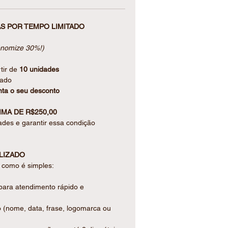
l, ela é perfeita para lembrancinhas,
alizados, agregando valor e reforçando
S POR TEMPO LIMITADO
 detalhe.
onomize 30%!)
80g de alta qualidade
tir de
10 unidades
lente definição
tado
ta o seu desconto
MA DE R$250,00
ades e garantir essa condição
garantir a integridade no transporte
a montagem
LIZADO
ecorativos
a como é simples:
s conforme a tela
para atendimento rápido e
o (nome, data, frase, logomarca ou
da que valoriza seu produto e encanta
de compra ainda mais especial.