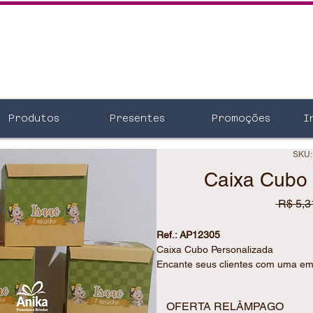
Produtos
Presentes
Promoções
I
SKU:
Caixa Cubo 
 R$ 5,3
Ref.: AP12305
Caixa Cubo Personalizada
Encante seus clientes com uma em
estilo.
A caixa cubo personalizada é ideal
OFERTA RELÂMPAGO
proporcionar uma apresentação dife