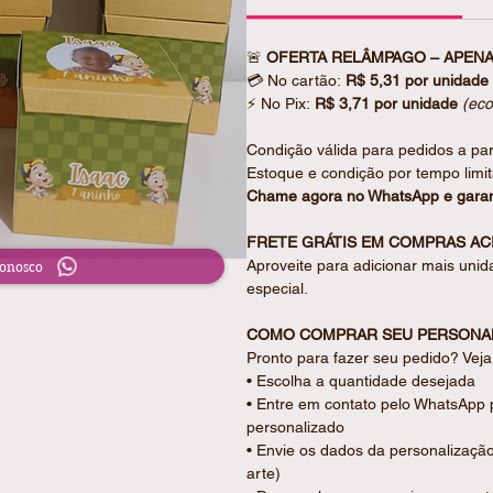
Com um formato elegante e funciona
doces, brindes e presentes person
🚨
OFERTA RELÂMPAGO – APENA
a identidade da sua marca em cada
💳 No cartão:
R$ 5,31 por unidade
⚡ No Pix:
R$ 3,71 por unidade
(ec
ESPECIFICAÇÕES DO PRODUTO
• Produzida em papel fotográfico 1
Condição válida para pedidos a par
• Impressão com cores vivas e exce
Estoque e condição por tempo limi
• Não é à prova d’água
Chame agora no WhatsApp e garan
• Modelo: Caixa cubo
FRETE GRÁTIS EM COMPRAS ACI
Aproveite para adicionar mais unid
Conosco
INFORMAÇÕES IMPORTANTES
especial.
• Produto enviado desmontado para 
• Peças já cortadas e prontas par
COMO COMPRAR SEU PERSONA
• Não acompanha doces ou itens d
Pronto para fazer seu pedido? Vej
• Imagem meramente ilustrativa
• Escolha a quantidade desejada
• Pode haver leve variação de core
• Entre em contato pelo WhatsApp 
personalizado
DIFERENCIAL
• Envie os dados da personalizaçã
Uma embalagem prática e sofistica
arte)
o cliente, tornando a experiência 