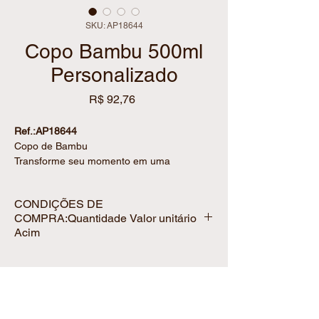
SKU: AP18644
Copo Bambu 500ml
Personalizado
Preço
R$ 92,76
Ref.:AP18644
Copo de Bambu
Transforme seu momento em uma
lembrança inesquecível com um copo
personalizado sofisticado e exclusivo.
CONDIÇÕES DE
COMPRA:Quantidade Valor unitário
ESPECIFICAÇÕES DO PRODUTO
Acim
• Capacidade de 500ml
• Parte interna em inox resistente e durável
• Tampa com compartimento prático para
Quantidade
Valor unitário
beber com segurança
• Tamanho: 17,5 x 8,4 x 26 cm
Acima 100
R$ 92,76
Institucional :
Produtos :
• Peso (g): 192
Política da Loja
Presentes