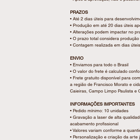
Ideal para lembrancinhas de casam
corporativos e ocasiões especiais.
PRAZOS
• Até 2 dias úteis para desenvolvim
• Produção em até 20 dias úteis 
• Alterações podem impactar no pra
• O prazo total considera produção 
• Contagem realizada em dias útei
ENVIO
• Enviamos para todo o Brasil
• O valor do frete é calculado con
• Frete gratuito disponível para c
a região de Francisco Morato e ci
Caieiras, Campo Limpo Paulista e C
INFORMAÇÕES IMPORTANTES
• Pedido mínimo: 10 unidades
• Gravação a laser de alta qualidad
acabamento profissional
• Valores variam conforme a quant
• Personalização e criação da arte 