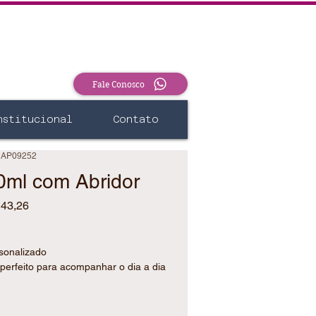
Fale Conosco
nstitucional
Contato
 AP09252
0ml com Abridor
Preço
 43,26
sonalizado
perfeito para acompanhar o dia a dia
ssibilidade de personalização tornam
a presentear e encantar.