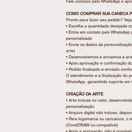
Fale conosco pelo WhatsApp e apro
ENCANTE EM CADA DETALHE DE
Cada caneca é cuidadosamente pr
COMO COMPRAR SUA CANECA P
individualmente para garantir pro
Pronto para fazer seu pedido? Vej
Para um toque ainda mais especial
• Escolha a quantidade desejada c
personalizada com mensagem. Cons
• Entre em contato pelo WhatsApp 
personalizado
PRODUZIDO SOB MEDIDA PARA 
• Envie os dados da personalizaçã
✔ Personalização inclusa
arte)
✔ Gravação permanente de alta pr
• Desenvolvemos e enviamos a arte
✔ Peça pronta para presentear
• Após aprovação e confirmação d
✔ Produção artesanal com acabam
• Pedido finalizado e enviado confo
O atendimento e a finalização do p
DETALHES DA PERSONALIZAÇÃO
WhatsApp, garantindo suporte em 
Personalizamos conforme a sua ne
• Gravação a laser diretamente na
CRIAÇÃO DA ARTE
• Acabamento permanente e de alt
• Arte inclusa no valor, desenvolvi
• Inclusa 1 arte aplicada em 1 lado
personalização
• Arte diferente por peça: consultar
• Arquivo digital não incluso, dispo
• Gravação frente: Sim
• Para logomarca ou caricatura, o 
• Gravação verso: Não
(CorelDRAW ou compatível)
• Após a aprovação, não é possível 