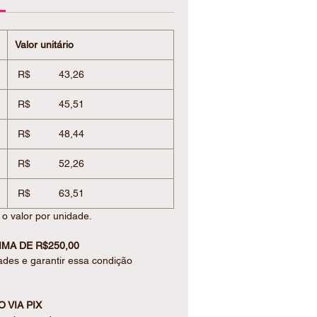
 interior em inox e revestimento
stática, proporcionando maior
Valor unitário
ástico com abertura no bocal e
ox, trazendo ainda mais praticidade
R$ 43,26
R$ 45,51
mico
R$ 48,44
 pintura eletrostática
R$ 52,26
no bocal
inox
R$ 63,51
ional
o valor por unidade.
tura x largura x diâmetro sem tampa)
MA DE R$250,00
ades e garantir essa condição
 unir utilidade, sofisticação e
 VIA PIX