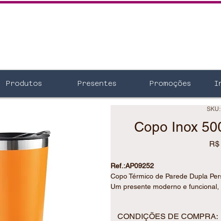
Produtos
Presentes
Promoções
I
SKU:
Copo Inox 50
R$
Ref.:AP09252
Copo Térmico de Parede Dupla Per
Um presente moderno e funcional, 
com praticidade e estilo.
Seu acabamento sofisticado e a po
CONDIÇÕES DE COMPRA:
este copo uma excelente opção par