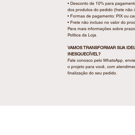
• Desconto de 10% para pagamento v
dos produtos do pedido (frete não 
• Formas de pagamento: PIX ou car
• Frete não incluso no valor do pro
Para mais informações sobre prazo
Política da Loja.
VAMOS TRANSFORMAR SUA IDE
INESQUECÍVEL?
Fale conosco pelo WhatsApp, envie
o projeto para você, com atendime
finalização do seu pedido.
Rede Social :
At
Seg
Instagram