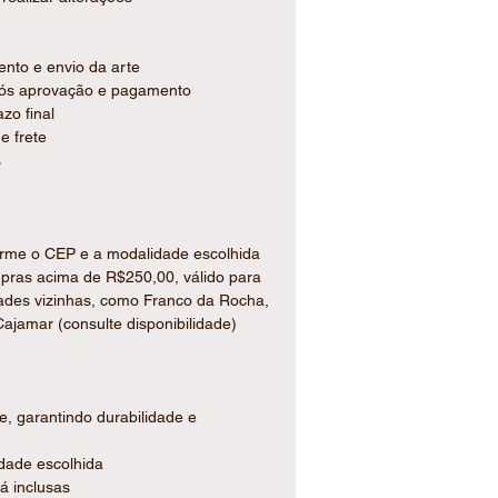
ento, aniversários, eventos
ento e envio da arte
após aprovação e pagamento
zo final
e frete
s
forme o CEP e a modalidade escolhida
ompras acima de R$250,00, válido para
dades vizinhas, como Franco da Rocha,
ajamar (consulte disponibilidade)
e, garantindo durabilidade e
idade escolhida
já inclusas