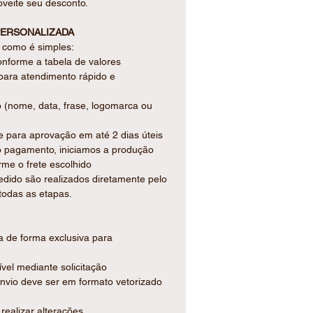
veite seu desconto.
SDE O PRIMEIRO OLHAR.
eparada para presentear, embalada
ERSONALIZADA
teção e um acabamento impecável.
a como é simples:
, oferecemos a opção de tag
onforme a tabela de valores
ulte valores.
para atendimento rápido e
O SEU EVENTO
o (nome, data, frase, logomarca ou
ecisão
 para aprovação em até 2 dias úteis
o pagamento, iniciamos a produção
ento cuidadoso
rme o frete escolhido
edido são realizados diretamente pelo
todas as etapas.
cessidade:
 peça
a precisão
da de forma exclusiva para
 (idêntica em todas as unidades)
 valores
nível mediante solicitação
envio deve ser em formato vetorizado
realizar alterações