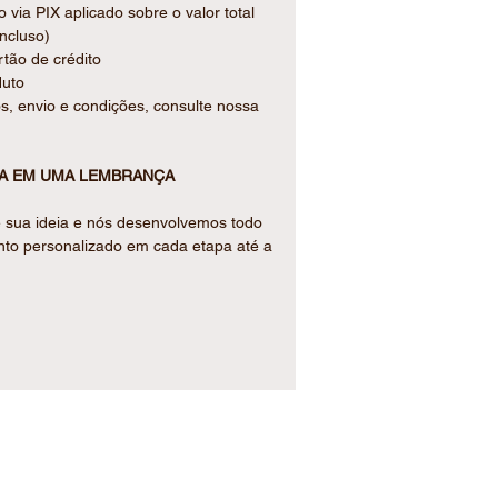
ia PIX aplicado sobre o valor total
incluso)
tão de crédito
duto
s, envio e condições, consulte nossa
IA EM UMA LEMBRANÇA
 sua ideia e nós desenvolvemos todo
nto personalizado em cada etapa até a
endimento :
 á Sex, das 09h00 ás 18h00.