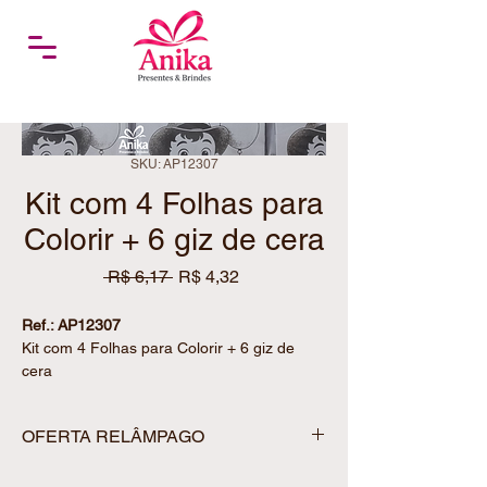
SKU: AP12307
Kit com 4 Folhas para
Colorir + 6 giz de cera
Preço
Preço
 R$ 6,17 
R$ 4,32
normal
promocional
Ref.: AP12307
Kit com 4 Folhas para Colorir + 6 giz de
cera
Uma opção criativa e encantadora para
entreter e surpreender!
OFERTA RELÂMPAGO
O kit de folhas para colorir é perfeito para
lembrancinhas, atividades infantis e brindes
🚨
OFERTA RELÂMPAGO – APENAS POR
personalizados, proporcionando momentos